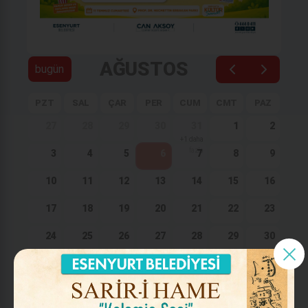
AĞUSTOS
bugün
PZT
SAL
ÇAR
PER
CUM
CMT
PAZ
27
28
29
30
31
1
2
+1 daha
fazla
3
4
5
6
7
8
9
10
11
12
13
14
15
16
17
18
19
20
21
22
23
24
25
26
27
28
29
30
31
1
2
3
4
5
6