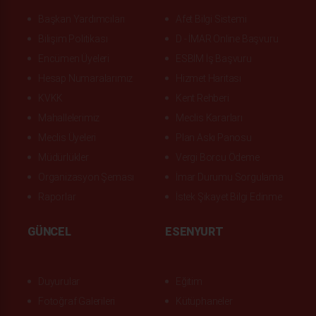
Başkan Yardımcıları
Afet Bilgi Sistemi
Bilişim Politikası
D - İMAR Online Başvuru
Encümen Üyeleri
ESBİM İş Başvuru
Hesap Numaralarımız
Hizmet Haritası
KVKK
Kent Rehberi
Mahallelerimiz
Meclis Kararları
Meclis Üyeleri
Plan Askı Panosu
Müdürlükler
Vergi Borcu Ödeme
Organizasyon Şeması
İmar Durumu Sorgulama
Raporlar
İstek Şikayet Bilgi Edinme
GÜNCEL
ESENYURT
Duyurular
Eğitim
Fotoğraf Galerileri
Kütüphaneler