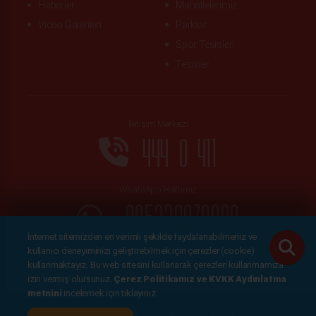
Haberler
Mahallelerimiz
Video Galerileri
Parklar
Spor Tesisleri
Tesisler
İletişim Merkezi
444 0 411
WhatsApp Hattımız
+905338970000
İnternet sitemizden en verimli şekilde faydalanabilmeniz ve
kullanıcı deneyiminizi geliştirebilmek için çerezler (cookie)
Kep :
esenyurtbelediye@hs01.kep.tr
kullanmaktayız. Bu web sitesini kullanarak çerezleri kullanmamıza
izin vermiş olursunuz.
Çerez Politikamız ve KVKK Aydınlatma
metnini
incelemek için tıklayınız.