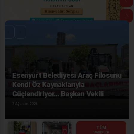
‹
›
Esenyurt Sanat Merkezi İkinci
Sergisini Sanatseverlerle
Buluşturdu
1 Ağustos 2026
TÜM
HABERLER