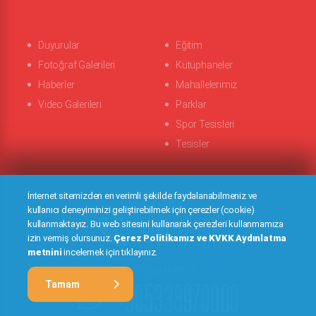
Duyurular
Eğitim
Fotoğraf Galerileri
Kütüphaneler
Haberler
Mahallelerimiz
Video Galerileri
Parklar
Spor Tesisleri
Tesisler
İnternet sitemizden en verimli şekilde faydalanabilmeniz ve
İletişim Merkezi
kullanıcı deneyiminizi geliştirebilmek için çerezler (cookie)
444 0 411
kullanmaktayız. Bu web sitesini kullanarak çerezleri kullanmamıza
izin vermiş olursunuz.
Çerez Politikamız ve KVKK Aydınlatma
metnini
incelemek için tıklayınız.
WhatsApp Hattımız
+905338970000
Tamam