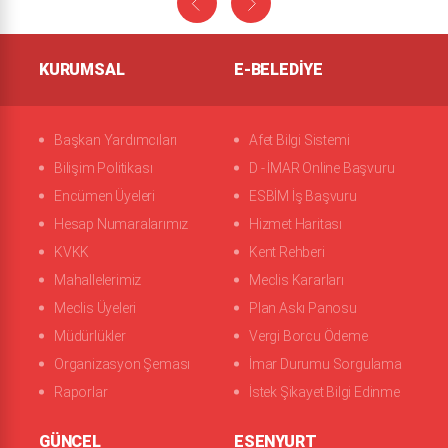
KURUMSAL
E-BELEDIYE
Başkan Yardımcıları
Afet Bilgi Sistemi
Bilişim Politikası
D - İMAR Online Başvuru
Encümen Üyeleri
ESBİM İş Başvuru
Hesap Numaralarımız
Hizmet Haritası
KVKK
Kent Rehberi
Mahallelerimiz
Meclis Kararları
Meclis Üyeleri
Plan Askı Panosu
Müdürlükler
Vergi Borcu Ödeme
Organizasyon Şeması
İmar Durumu Sorgulama
Raporlar
İstek Şikayet Bilgi Edinme
GÜNCEL
ESENYURT